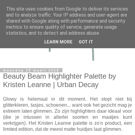
This site uses cookies from Google to deliver its services
and to analyze traffic. Your IP address and user-agent are
shared with Google along with performance and security
metrics to ensure quality of service, generate usage
statistics, and to detect and address abuse.
LEARN MORE
GOT IT
maandag 19 maart 2018
Beauty Beam Highlighter Palette by
Kristen Leanne | Urban Decay
Glowy is helemaal in dit moment. Het stopt niet bij
glitterkleren, tasjes, schoenen... want ook het gezicht mag je
extreem laten glimmen. Zo zijn highlighters daar ideaal voor
(die je intussen in allerlei soorten en maatjes kunt
verkrijgen). Het Kristen Leanne palette is zo'n product, een
limited edition, dat de meest matte huidjes laat glimmen.