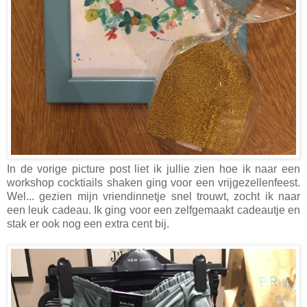
In de vorige picture post liet ik jullie zien hoe ik naar een
workshop cocktiails shaken ging voor een vrijgezellenfeest.
Wel... gezien mijn vriendinnetje snel trouwt, zocht ik naar
een leuk cadeau. Ik ging voor een zelfgemaakt cadeautje en
stak er ook nog een extra cent bij.