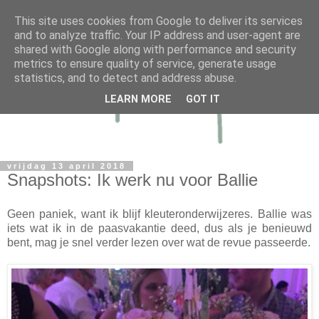
This site uses cookies from Google to deliver its services
and to analyze traffic. Your IP address and user-agent are
shared with Google along with performance and security
metrics to ensure quality of service, generate usage
statistics, and to detect and address abuse.
LEARN MORE
GOT IT
vrijdag 13 april 2018
Snapshots: Ik werk nu voor Ballie
Geen paniek, want ik blijf kleuteronderwijzeres. Ballie was
iets wat ik in de paasvakantie deed, dus als je benieuwd
bent, mag je snel verder lezen over wat de revue passeerde.