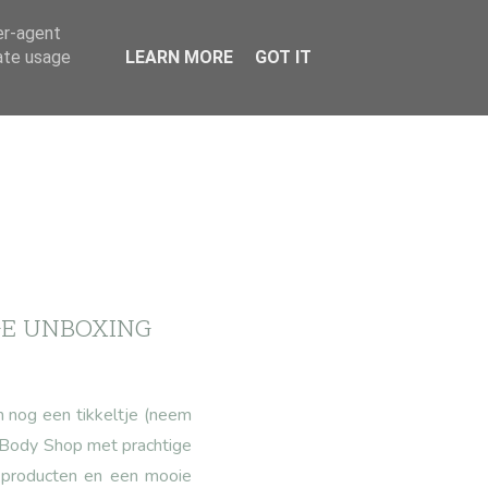
er-agent
rate usage
LEARN MORE
GOT IT
GE UNBOXING
en nog een tikkeltje (neem
e Body Shop met prachtige
e producten en een mooie