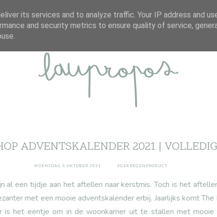
ABOUT
DISCLAIMER
CONTACT
liver its services and to analyze traffic. Your IP address and us
rmance and security metrics to ensure quality of service, gene
buse.
HOP ADVENTSKALENDER 2021 | VOLLEDI
WOENSDAG 6 OKTOBER 2021
#GEKREGENPRODUCT
jn al een tijdje aan het aftellen naar kerstmis. Toch is het aftell
lezanter met een mooie adventskalender erbij. Jaarlijks komt Th
ar is het eentje om in de woonkamer uit te stallen met mooi