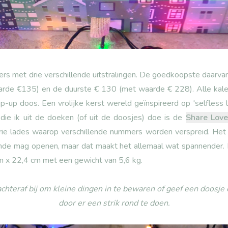
ders met drie verschillende uitstralingen. De goedkoopste daarva
rde €135) en de duurste € 130 (met waarde € 228). Alle kale
op-up doos. Een vrolijke kerst wereld geïnspireerd op 'selfless 
die ik uit de doeken (of uit de doosjes) doe is de
Share Love
e lades waarop verschillende nummers worden verspreid. Het i
ende mag openen, maar dat maakt het allemaal wat spannender.
m x 22,4 cm met een gewicht van 5,6 kg.
chteraf bij om kleine dingen in te bewaren of geef een doosje
door er een strik rond te doen.