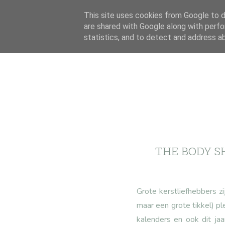
This site uses cookies from Google to de
are shared with Google along with perfo
statistics, and to detect and address a
THE BODY S
Grote kerstliefhebbers zi
maar een grote tikkel) p
kalenders en ook dit ja