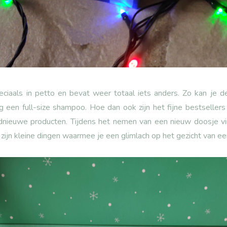
peciaals in petto en bevat weer totaal iets anders. Zo kan je 
 een full-size shampoo. Hoe dan ook zijn het fijne bestseller
nieuwe producten. Tijdens het nemen van een nieuw doosje vi
Dit zijn kleine dingen waarmee je een glimlach op het gezicht van e