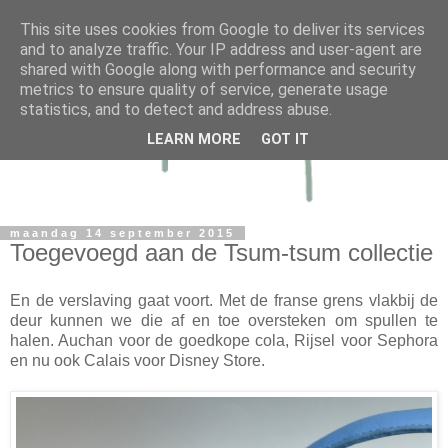
This site uses cookies from Google to deliver its services
and to analyze traffic. Your IP address and user-agent are
shared with Google along with performance and security
metrics to ensure quality of service, generate usage
statistics, and to detect and address abuse.
LEARN MORE
GOT IT
maandag 14 september 2015
Toegevoegd aan de Tsum-tsum collectie
En de verslaving gaat voort. Met de franse grens vlakbij de
deur kunnen we die af en toe oversteken om spullen te
halen. Auchan voor de goedkope cola, Rijsel voor Sephora
en nu ook Calais voor Disney Store.