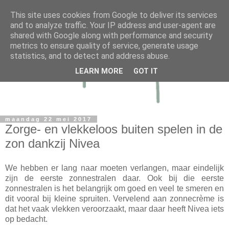
This site uses cookies from Google to deliver its services
and to analyze traffic. Your IP address and user-agent are
shared with Google along with performance and security
metrics to ensure quality of service, generate usage
statistics, and to detect and address abuse.
LEARN MORE
GOT IT
maandag 22 mei 2017
Zorge- en vlekkeloos buiten spelen in de
zon dankzij Nivea
We hebben er lang naar moeten verlangen, maar eindelijk
zijn de eerste zonnestralen daar. Ook bij die eerste
zonnestralen is het belangrijk om goed en veel te smeren en
dit vooral bij kleine spruiten. Vervelend aan zonnecrème is
dat het vaak vlekken veroorzaakt, maar daar heeft Nivea iets
op bedacht.