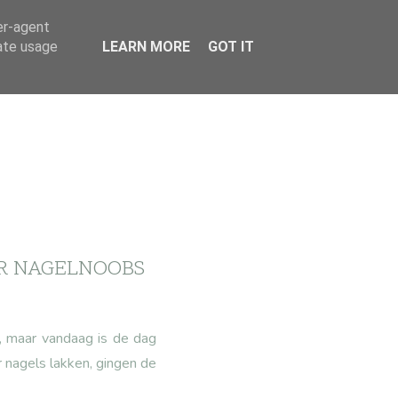
er-agent
rate usage
LEARN MORE
GOT IT
OR NAGELNOOBS
p, maar vandaag is de dag
r nagels lakken, gingen de