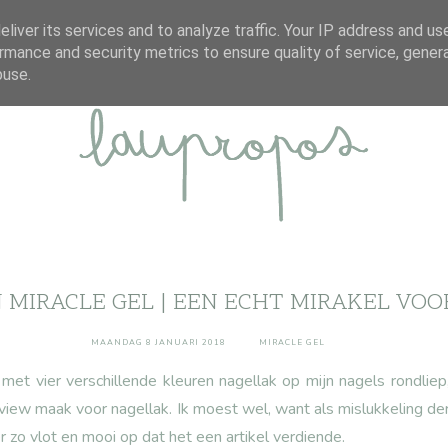
ABOUT
DISCLAIMER
CONTACT
liver its services and to analyze traffic. Your IP address and us
rmance and security metrics to ensure quality of service, gene
buse.
 MIRACLE GEL | EEN ECHT MIRAKEL VO
MAANDAG 8 JANUARI 2018
MIRACLE GEL
met vier verschillende kleuren nagellak op mijn nagels rondlie
review maak voor nagellak. Ik moest wel, want als mislukkeling de
r zo vlot en mooi op dat het een artikel verdiende.