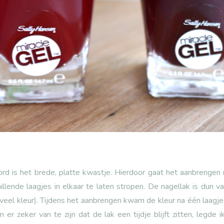
ord is het brede, platte kwastje. Hierdoor gaat het aanbrengen 
llende laagjes in elkaar te laten stropen. De nagellak is dun va
el kleur). Tijdens het aanbrengen kwam de kleur na één laagje a
er zeker van te zijn dat de lak een tijdje blijft zitten, legde 