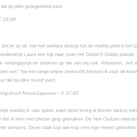
 die bij elke gelegenheid past.
€ 19,90
ziet er zo uit. Van het sierlijke doosje tot de marble print in het 
endinnetje Laura een trip naar (was het Dublin?) Dublin plande.
r verlanglijstje en stiekem op die van mij ook. Alhoewel... het w
 zien wel." Na een lange online zoektocht besloot ik voor de kle
ur die bij elke 'mood' past.
ting blush Mood Exposure - € 37,60
ntje waarbij ik vals speel, want deze kreeg ik binnen dankzij ee
or dat ik hem met plezier ging gebruiken. De Noir Couture masca
rte wimpers. Deze staat kop aan kop met mijn meest gebruikte 