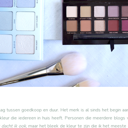
g tussen goedkoop en duur. Het merk is al sinds het begin aan
 kleur die iedereen in huis heeft. Personen die meerdere blogs v
 dacht ik ook
, maar het bleek de kleur te zijn die ik het meest