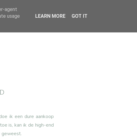
er-agent
rate usage
LEARN MORE
GOT IT
AD
l doe ik een dure aankoop
oe is, kan ik de high-end
rd geweest.