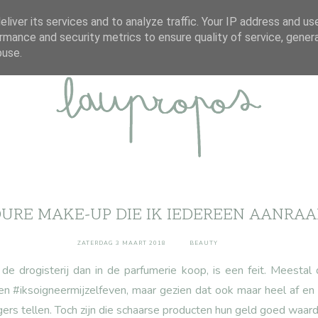
ABOUT
DISCLAIMER
CONTACT
liver its services and to analyze traffic. Your IP address and us
rmance and security metrics to ensure quality of service, gene
buse.
URE MAKE-UP DIE IK IEDEREEN AANRA
ZATERDAG 3 MAART 2018
BEAUTY
de drogisterij dan in de parfumerie koop, is een feit. Meesta
n #iksoigneermijzelfeven, maar gezien dat ook maar heel af en t
gers tellen. Toch zijn die schaarse producten hun geld goed waa