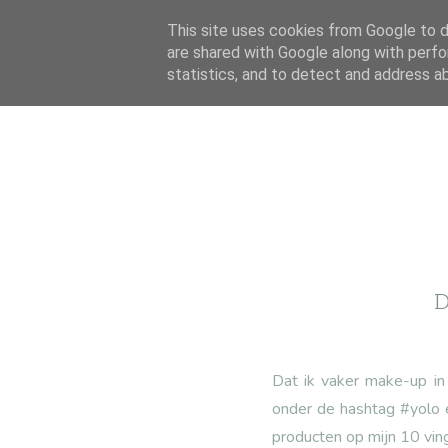
This site uses cookies from Google to de
are shared with Google along with perfo
statistics, and to detect and address a
D
Dat ik vaker make-up in 
onder de hashtag #yolo e
producten op mijn 10 vin