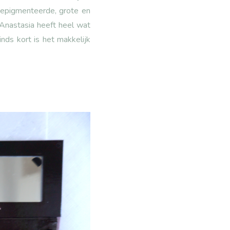
 gepigmenteerde, grote en
Anastasia heeft heel wat
ds kort is het makkelijk