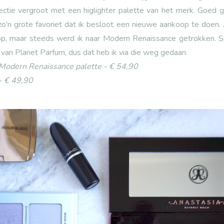
llectie vergroot met een higlighter palette van het merk. Goed
o'n grote favoriet dat ik besloot een nieuwe aankoop te doen. 
p, maar steeds werd ik naar Modern Renaissance getrokken. Sin
e van Planet Parfum, dus dat heb ik via die weg gedaan.
 Modern Renaissance palette - € 54,90
- € 49,90