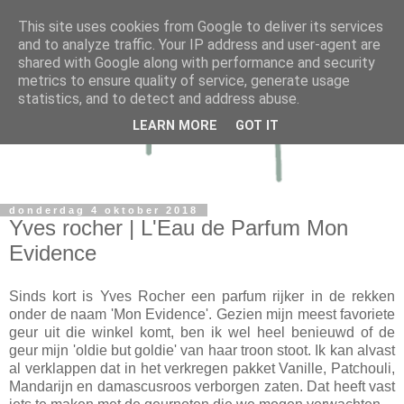
This site uses cookies from Google to deliver its services
and to analyze traffic. Your IP address and user-agent are
shared with Google along with performance and security
metrics to ensure quality of service, generate usage
statistics, and to detect and address abuse.
LEARN MORE
GOT IT
donderdag 4 oktober 2018
Yves rocher | L'Eau de Parfum Mon
Evidence
Sinds kort is Yves Rocher een parfum rijker in de rekken
onder de naam 'Mon Evidence'. Gezien mijn meest favoriete
geur uit die winkel komt, ben ik wel heel benieuwd of de
geur mijn 'oldie but goldie' van haar troon stoot. Ik kan alvast
al verklappen dat in het verkregen pakket Vanille, Patchouli,
Mandarijn en damascusroos verborgen zaten. Dat heeft vast