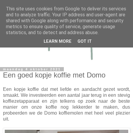
This site uses cookies from Google to deliver its services
and to analyze traffic. Your IP address and user-agent are
shared with Google along with performance and security
metrics to ensure quality of service, generate usage
statistics, and to detect and address abuse.
LEARN MORE
GOT IT
maandag 4 oktober 2021
Een goed kopje koffie met Domo
Een kopje koffie dat met liefde en aandacht gezet wordt,
smaakt. We investeerden een aantal jaar terug in een stevig
koffiezetapparaat en zijn telkens op zoek naar de beste
manier om onze koffie nog lekkerder te maken, dus
probeerden we de Domo koffiemolen met heel veel plezier
uit.