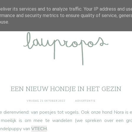
ABOUT
DISCLAIMER
CONTACT
liver its services and to analyze traffic. Your IP address and us
rmance and security metrics to ensure quality of service, gene
buse.
EEN NIEUW HONDJE IN HET GEZIN
VRIJDAG 21 OKTOBER 2022
ADVERTENTIE
e dierenvriend: van poesjes tot vogels. Ook onze hond Nora is
 moeilijk is om mee te wandelen (we spreken over een gro
andelpuppy van
VTECH
.