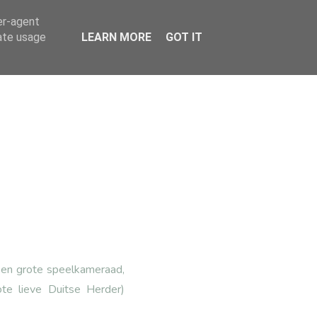
er-agent
rate usage
LEARN MORE
GOT IT
 een grote speelkameraad,
te lieve Duitse Herder)