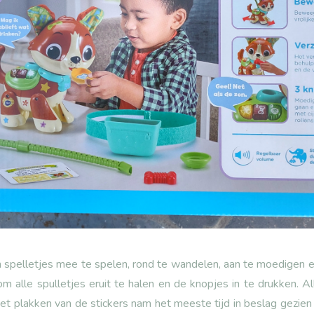
m spelletjes mee te spelen, rond te wandelen, aan te moedigen 
 alle spulletjes eruit te halen en de knopjes in te drukken. Al
het plakken van de stickers nam het meeste tijd in beslag gezien