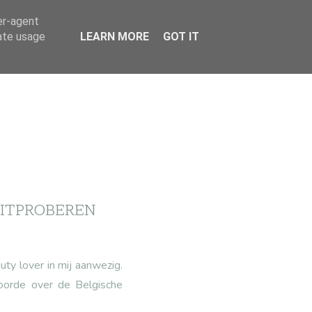
er-agent
rate usage
LEARN MORE
GOT IT
UITPROBEREN
ty lover in mij aanwezig.
hoorde over de Belgische