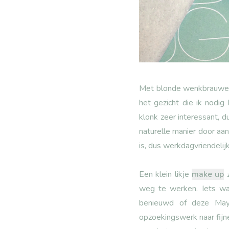
Met blonde wenkbrauwen 
het gezicht die ik nod
klonk zeer interessant, d
naturelle manier door aa
is, dus werkdagvriendelijk
Een klein likje
make up
z
weg te werken. Iets wa
benieuwd of deze Mayb
opzoekingswerk naar fijne