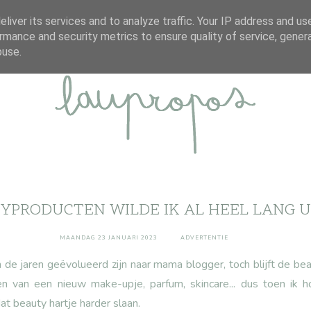
ABOUT
DISCLAIMER
CONTACT
liver its services and to analyze traffic. Your IP address and us
rmance and security metrics to ensure quality of service, gene
buse.
YPRODUCTEN WILDE IK AL HEEL LANG 
MAANDAG 23 JANUARI 2023
ADVERTENTIE
de jaren geëvolueerd zijn naar mama blogger, toch blijft de beau
n van een nieuw make-upje, parfum, skincare... dus toen ik 
t beauty hartje harder slaan.