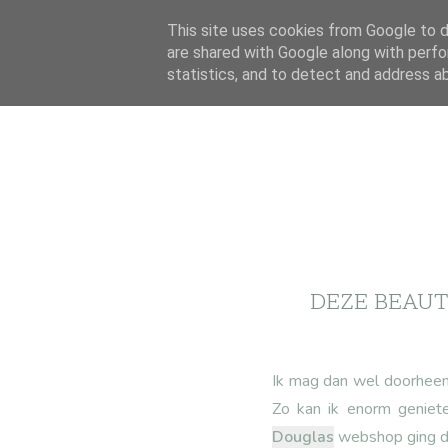
This site uses cookies from Google to de
are shared with Google along with perfo
statistics, and to detect and address a
DEZE BEAUT
Ik mag dan wel doorheen 
Zo kan ik enorm geniete
Douglas
webshop ging da