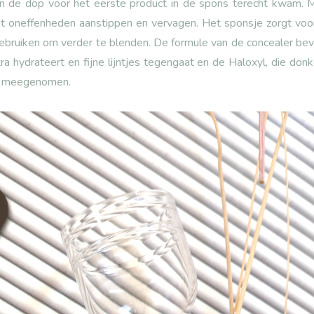
n de dop voor het eerste product in de spons terecht kwam. M
at oneffenheden aanstippen en vervagen. Het sponsje zorgt voor
gebruiken om verder te blenden. De formule van de concealer beva
a hydrateert en fijne lijntjes tegengaat en de Haloxyl, die don
oi meegenomen.