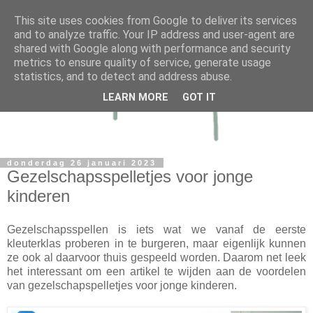
This site uses cookies from Google to deliver its services
and to analyze traffic. Your IP address and user-agent are
shared with Google along with performance and security
metrics to ensure quality of service, generate usage
statistics, and to detect and address abuse.
LEARN MORE
GOT IT
donderdag 26 januari 2023
Gezelschapsspelletjes voor jonge
kinderen
Gezelschapsspellen is iets wat we vanaf de eerste
kleuterklas proberen in te burgeren, maar eigenlijk kunnen
ze ook al daarvoor thuis gespeeld worden. Daarom net leek
het interessant om een artikel te wijden aan de voordelen
van gezelschapspelletjes voor jonge kinderen.