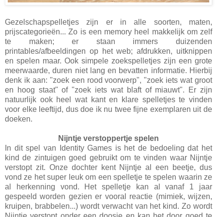
Gezelschapspelletjes zijn er in alle soorten, maten,
prijscategorieën... Zo is een memory heel makkelijk om zelf
te maken; er staan immers duizenden
printables/afbeeldingen op het web; afdrukken, uitknippen
en spelen maar. Ook simpele zoekspelletjes zijn een grote
meerwaarde, duren niet lang en bevatten informatie. Hierbij
denk ik aan: "zoek een rood voorwerp", "zoek iets wat groot
en hoog staat" of "zoek iets wat blaft of miauwt". Er zijn
natuurlijk ook heel wat kant en klare spelletjes te vinden
voor elke leeftijd, dus doe ik nu twee fijne exemplaren uit de
doeken.
Nijntje verstoppertje spelen
In dit spel van Identity Games is het de bedoeling dat het
kind de zintuigen goed gebruikt om te vinden waar Nijntje
verstopt zit. Onze dochter kent Nijntje al een beetje, dus
vond ze het super leuk om een spelletje te spelen waarin ze
al herkenning vond. Het spelletje kan al vanaf 1 jaar
gespeeld worden gezien er vooral reactie (mimiek, wijzen,
kruipen, brabbelen...) wordt verwacht van het kind. Zo wordt
Nijntje verstopt onder een doosje en kan het door goed te