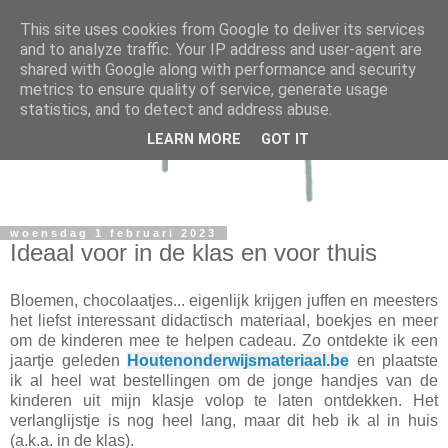
This site uses cookies from Google to deliver its services
and to analyze traffic. Your IP address and user-agent are
shared with Google along with performance and security
metrics to ensure quality of service, generate usage
statistics, and to detect and address abuse.
LEARN MORE
GOT IT
woensdag 1 februari 2023
Ideaal voor in de klas en voor thuis
Bloemen, chocolaatjes... eigenlijk krijgen juffen en meesters
het liefst interessant didactisch materiaal, boekjes en meer
om de kinderen mee te helpen cadeau. Zo ontdekte ik een
jaartje geleden
Houtenonderwijsmateriaal.be
en plaatste
ik al heel wat bestellingen om de jonge handjes van de
kinderen uit mijn klasje volop te laten ontdekken. Het
verlanglijstje is nog heel lang, maar dit heb ik al in huis
(a.k.a. in de klas).