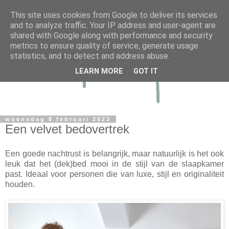
This site uses cookies from Google to deliver its services
and to analyze traffic. Your IP address and user-agent are
shared with Google along with performance and security
metrics to ensure quality of service, generate usage
statistics, and to detect and address abuse.
LEARN MORE
GOT IT
woensdag 8 februari 2023
Een velvet bedovertrek
Een goede nachtrust is belangrijk, maar natuurlijk is het ook
leuk dat het (dek)bed mooi in de stijl van de slaapkamer
past. Ideaal voor personen die van luxe, stijl en originaliteit
houden.