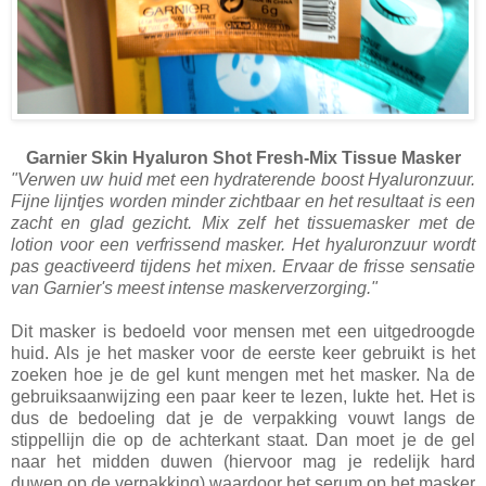
Garnier Skin Hyaluron Shot Fresh-Mix Tissue Masker
"Verwen uw huid met een hydraterende boost Hyaluronzuur.
Fijne lijntjes worden minder zichtbaar en het resultaat is een
zacht en glad gezicht. Mix zelf het tissuemasker met de
lotion voor een verfrissend masker. Het hyaluronzuur wordt
pas geactiveerd tijdens het mixen. Ervaar de frisse sensatie
van Garnier's meest intense maskerverzorging."
Dit masker is bedoeld voor mensen met een uitgedroogde
huid. Als je het masker voor de eerste keer gebruikt is het
zoeken hoe je de gel kunt mengen met het masker. Na de
gebruiksaanwijzing een paar keer te lezen, lukte het. Het is
dus de bedoeling dat je de verpakking vouwt langs de
stippellijn die op de achterkant staat. Dan moet je de gel
naar het midden duwen (hiervoor mag je redelijk hard
duwen op de verpakking) waardoor het serum op het masker