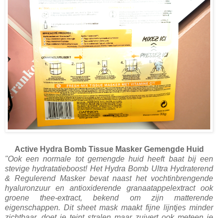
Active Hydra Bomb Tissue Masker Gemengde Huid
"Ook een normale tot gemengde huid heeft baat bij een
stevige hydratatieboost! Het Hydra Bomb Ultra Hydraterend
& Regulerend Masker bevat naast het vochtinbrengende
hyaluronzuur en antioxiderende granaatappelextract ook
groene thee-extract, bekend om zijn matterende
eigenschappen. Dit sheet mask maakt fijne lijntjes minder
zichtbaar, doet je teint stralen maar zuivert ook meteen je