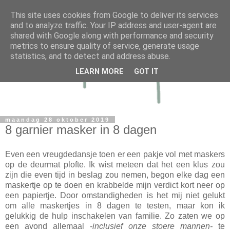
This site uses cookies from Google to deliver its services
and to analyze traffic. Your IP address and user-agent are
shared with Google along with performance and security
metrics to ensure quality of service, generate usage
statistics, and to detect and address abuse.
LEARN MORE
GOT IT
maandag 28 oktober 2019
8 garnier masker in 8 dagen
Even een vreugdedansje toen er een pakje vol met maskers
op de deurmat plofte. Ik wist meteen dat het een klus zou
zijn die even tijd in beslag zou nemen, begon elke dag een
maskertje op te doen en krabbelde mijn verdict kort neer op
een papiertje. Door omstandigheden is het mij niet gelukt
om alle maskertjes in 8 dagen te testen, maar kon ik
gelukkig de hulp inschakelen van familie. Zo zaten we op
een avond allemaal
-inclusief onze stoere mannen-
te