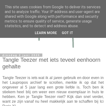
This site uses cookies from Google to deliver its services
and to analyze traffic. Your IP address and user-agent are
shared with Google along with performance and security
metrics to ensure quality of service, generate usage
statistics, and to detect and address abuse.
LEARN MORE
GOT IT
dinsdag 2 juni 2020
Tangle Teezer met iets teveel eenhoorn
gehalte
Tangle Teezer is iets wat ik al jaren gebruik en door even in
het Laupropos archief te scrollen, merkte ik op dat het
ongeveer al 5 jaar lang een grote liefde is. Toch ben ik
stiekem heel blij om weer een nieuw exemplaar in huis te
hebben. Ken je Tangle Teezer niet? Kijk dan snel verder,
want ze zijn vanaf nu heel makkelijk aan te schaffen bij Ici