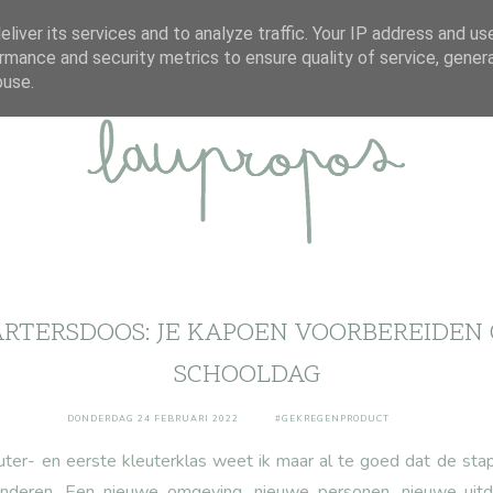
ABOUT
DISCLAIMER
CONTACT
liver its services and to analyze traffic. Your IP address and us
rmance and security metrics to ensure quality of service, gene
buse.
RTERSDOOS: JE KAPOEN VOORBEREIDEN 
SCHOOLDAG
DONDERDAG 24 FEBRUARI 2022
#GEKREGENPRODUCT
uter- en eerste kleuterklas weet ik maar al te goed dat de st
kinderen. Een nieuwe omgeving, nieuwe personen, nieuwe uitd