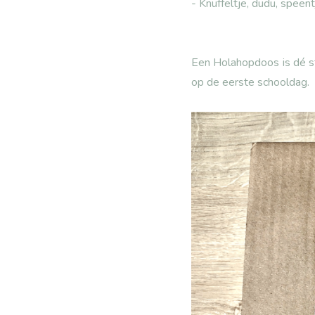
- Knuffeltje, dudu, speentj
Een Holahopdoos is dé st
op de eerste schooldag.