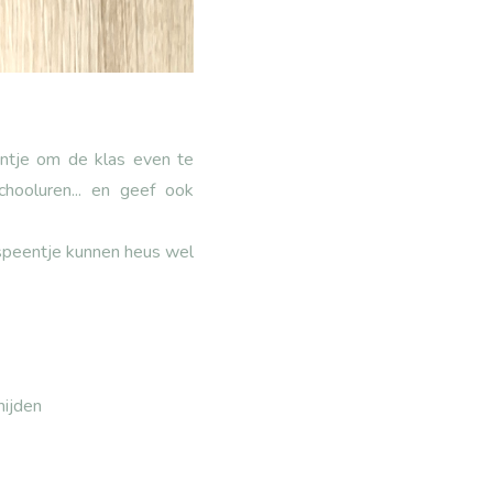
entje om de klas even te
hooluren... en geef ook
 speentje kunnen heus wel
mijden