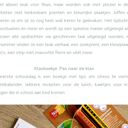
niet alleen leuk voor thuis, maar worden ook met plezier in d
iviteiten met herkenbare prenten en kleurrijke plaatjes. Juffe
neren ze om ze zo nog heel wat keren te gebruiken. Het tijdschri
inssituaties en meer en wordt op een speelse manier uitgelegd aa
 Gezien alle opdrachten via geschreven taal uitgelegd worden, 
 nummer vinden ze een leuk verhaal, een zoekprent, een kleurplaa
to’s, een strip met mascotte Remi en véél meer.
Klasboekje: Pas naar de klas
eerste schooldag is een boekje met tips om stress te vermi
ftelkalender, lekkere recepten voor de lunch, kaartjes voor in
gen die in school aan bod komen.