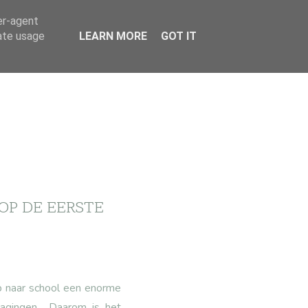
er-agent
rate usage
LEARN MORE
GOT IT
OP DE EERSTE
ap naar school een enorme
agingen... Daarom is het