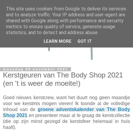
This site uses cookies from Google to deliver its services
and to analyze traffic. Your IP address and user-agent are
shared with Google along with performance and security
metrics to ensure quality of service, generate usage
statistics, and to detect and address abuse.
LEARN MORE
GOT IT
maandag 29 november 2021
Kerstgeuren van The Body Shop 2021
(en 't is weer de moeite!)
Goed nieuws kerstcrew, want het duurt nog geen maandje
voor we kerstmis mogen vieren! Ik toonde al de volledige
inhoud van de
groene adventskalender van The Body
Shop 2021
en presenteer maar al te graag de kerstcollectie
(die op zijn minst gezegd de kerstsfeer helemaal in huis
haalt).