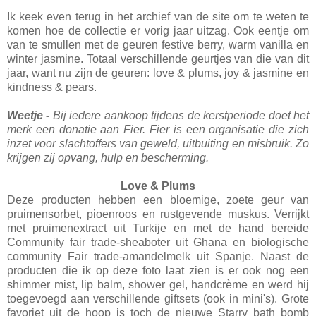
Ik keek even terug in het archief van de site om te weten te
komen hoe de collectie er vorig jaar uitzag. Ook eentje om
van te smullen met de geuren festive berry, warm vanilla en
winter jasmine. Totaal verschillende geurtjes van die van dit
jaar, want nu zijn de geuren: love & plums, joy & jasmine en
kindness & pears.
Weetje -
Bij iedere aankoop tijdens de kerstperiode doet het
merk een donatie aan Fier. Fier is een organisatie die zich
inzet voor slachtoffers van geweld, uitbuiting en misbruik. Zo
krijgen zij opvang, hulp en bescherming.
Love & Plums
Deze producten hebben een bloemige, zoete geur van
pruimensorbet, pioenroos en rustgevende muskus. Verrijkt
met pruimenextract uit Turkije en met de hand bereide
Community fair trade-sheaboter uit Ghana en biologische
community Fair trade-amandelmelk uit Spanje. Naast de
producten die ik op deze foto laat zien is er ook nog een
shimmer mist, lip balm, shower gel, handcrème en werd hij
toegevoegd aan verschillende giftsets (ook in mini's). Grote
favoriet uit de hoop is toch de nieuwe Starry bath bomb