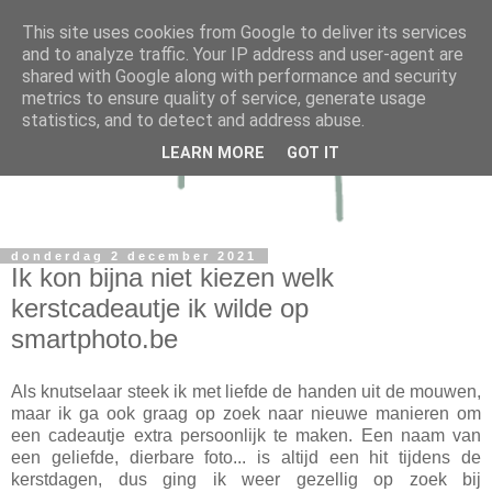
This site uses cookies from Google to deliver its services
and to analyze traffic. Your IP address and user-agent are
shared with Google along with performance and security
metrics to ensure quality of service, generate usage
statistics, and to detect and address abuse.
LEARN MORE
GOT IT
donderdag 2 december 2021
Ik kon bijna niet kiezen welk
kerstcadeautje ik wilde op
smartphoto.be
Als knutselaar steek ik met liefde de handen uit de mouwen,
maar ik ga ook graag op zoek naar nieuwe manieren om
een cadeautje extra persoonlijk te maken. Een naam van
een geliefde, dierbare foto... is altijd een hit tijdens de
kerstdagen, dus ging ik weer gezellig op zoek bij