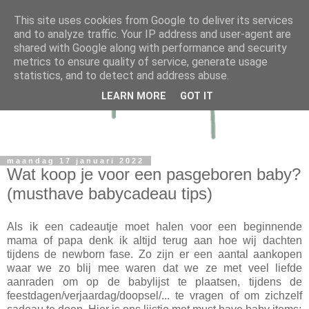
This site uses cookies from Google to deliver its services
and to analyze traffic. Your IP address and user-agent are
shared with Google along with performance and security
metrics to ensure quality of service, generate usage
statistics, and to detect and address abuse.
LEARN MORE
GOT IT
maandag 17 januari 2022
Wat koop je voor een pasgeboren baby?
(musthave babycadeau tips)
Als ik een cadeautje moet halen voor een beginnende
mama of papa denk ik altijd terug aan hoe wij dachten
tijdens de newborn fase. Zo zijn er een aantal aankopen
waar we zo blij mee waren dat we ze met veel liefde
aanraden om op de babylijst te plaatsen, tijdens de
feestdagen/verjaardag/doopsel/... te vragen of om zichzelf