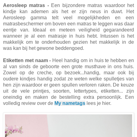
Aerosleep matras -
Een bijzondere matras waardoor het
kindje kan ademen als het er zijn neus in duwt. Het
Aerosleep gamma telt veel mogelijkheden en een
matrasbeschermer om boven een matras te leggen was daar
eentje van. Ideaal en meteen veiligheid gegarandeerd
wanneer je al een matrasje in huis hebt. Intussen is het
makkelijk om te onderhouden gezien het makkelijk in de
was kan bij het gewone beddengoed.
Etiketten met naam -
Heel handig om in huis te hebben en
al van sinds de geboorte een grote musthave in ons huis.
Zowel op de creche, op bezoek...handig, maar ook bij
oudere kindjes handig zodat ze weten welke spulletjes van
hen zijn waardoor er geen spullen verloren raken. De keuze
uit de vele printjes, soorten, lettertypes, etiketten... zijn
oneindig en maken de bestelling extra persoonlijk. Een
volledig review over de
My nametags
lees je hier.