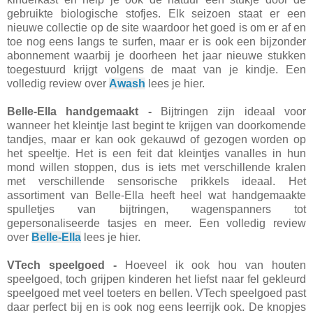
gebruikte biologische stofjes. Elk seizoen staat er een
nieuwe collectie op de site waardoor het goed is om er af en
toe nog eens langs te surfen, maar er is ook een bijzonder
abonnement waarbij je doorheen het jaar nieuwe stukken
toegestuurd krijgt volgens de maat van je kindje. Een
volledig review over
Awash
lees je hier.
Belle-Ella handgemaakt -
Bijtringen zijn ideaal voor
wanneer het kleintje last begint te krijgen van doorkomende
tandjes, maar er kan ook gekauwd of gezogen worden op
het speeltje. Het is een feit dat kleintjes vanalles in hun
mond willen stoppen, dus is iets met verschillende kralen
met verschillende sensorische prikkels ideaal. Het
assortiment van Belle-Ella heeft heel wat handgemaakte
spulletjes van bijtringen, wagenspanners tot
gepersonaliseerde tasjes en meer. Een volledig review
over
Belle-Ella
lees je hier.
VTech speelgoed -
Hoeveel ik ook hou van houten
speelgoed, toch grijpen kinderen het liefst naar fel gekleurd
speelgoed met veel toeters en bellen. VTech speelgoed past
daar perfect bij en is ook nog eens leerrijk ook. De knopjes