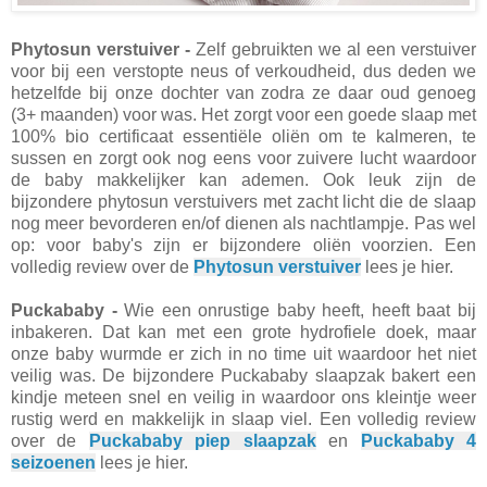
Phytosun verstuiver -
Zelf gebruikten we al een verstuiver
voor bij een verstopte neus of verkoudheid, dus deden we
hetzelfde bij onze dochter van zodra ze daar oud genoeg
(3+ maanden) voor was. Het zorgt voor een goede slaap met
100% bio certificaat essentiële oliën om te kalmeren, te
sussen en zorgt ook nog eens voor zuivere lucht waardoor
de baby makkelijker kan ademen. Ook leuk zijn de
bijzondere phytosun verstuivers met zacht licht die de slaap
nog meer bevorderen en/of dienen als nachtlampje. Pas wel
op: voor baby's zijn er bijzondere oliën voorzien. Een
volledig review over de
Phytosun verstuiver
lees je hier.
Puckababy -
Wie een onrustige baby heeft, heeft baat bij
inbakeren. Dat kan met een grote hydrofiele doek, maar
onze baby wurmde er zich in no time uit waardoor het niet
veilig was. De bijzondere Puckababy slaapzak bakert een
kindje meteen snel en veilig in waardoor ons kleintje weer
rustig werd en makkelijk in slaap viel. Een volledig review
over de
Puckababy piep slaapzak
en
Puckababy 4
seizoenen
lees je hier.